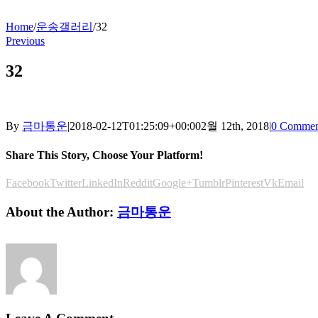
Home
/
운송갤러리
/
32
Previous
32
By
금마통운
|
2018-02-12T01:25:09+00:00
2월 12th, 2018
|
0 Commen
Share This Story, Choose Your Platform!
Facebook
Twitter
LinkedIn
Reddit
Google+
Tumblr
Pinterest
Vk
Email
About the Author:
금마통운