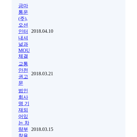
금마
통운
(주),
오션
2018.04.10
인터
내셔
널과
MOU
체결
교통
안전
2018.03.21
권고
문
법인
회사
명 기
재되
어있
는 차
량부
2018.03.15
착용