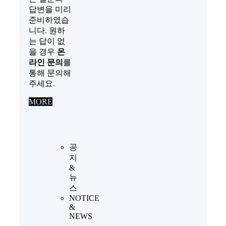
답변을 미리
준비하였습
니다. 원하
는 답이 없
을 경우
온
라인 문의
를
통해 문의해
주세요.
MORE
공
지
&
뉴
스
NOTICE
&
NEWS