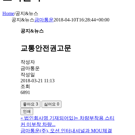
Home
/
공지&뉴스
공지&뉴스
금마통운
2018-04-10T16:28:44+00:00
공지&뉴스
교통안전권고문
작성자
금마통운
작성일
2018-03-21 11:13
조회
6891
좋아요
3
싫어요
0
인쇄
«
법인회사명 기재되어있는 차량부착용 스티
커 미부착 차량...
금마통운(주), 오션 인터내셔널과 MOU체결